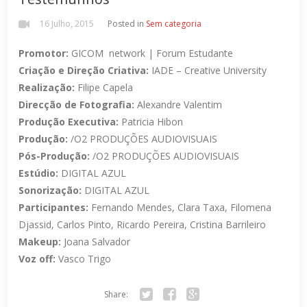
16 Julho, 2015
Posted in
Sem categoria
Promotor:
GICOM network | Forum Estudante
Criação e Direção Criativa:
IADE – Creative University
Realização:
Filipe Capela
Direcção de Fotografia:
Alexandre Valentim
Produção Executiva:
Patricia Hibon
Produção:
/O2 PRODUÇÕES AUDIOVISUAIS
Pós-Produção:
/O2 PRODUÇÕES AUDIOVISUAIS
Estúdio:
DIGITAL AZUL
Sonorização:
DIGITAL AZUL
Participantes:
Fernando Mendes, Clara Taxa, Filomena
Djassid, Carlos Pinto, Ricardo Pereira, Cristina Barrileiro
Makeup:
Joana Salvador
Voz off:
Vasco Trigo
Share: